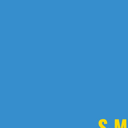
FANOUŠKŮM
S
M